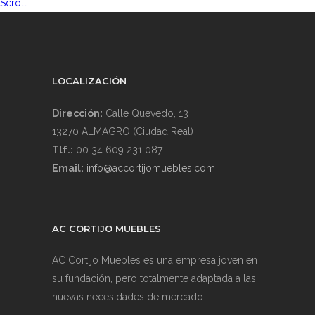
Scroll
LOCALIZACIÓN
Dirección:
Calle Quevedo, 13
13270 ALMAGRO (Ciudad Real)
Tlf.:
00 34 609 231 087
Email:
info@accortijomuebles.com
AC CORTIJO MUEBLES
AC Cortijo Muebles es una empresa joven en
su fundación, pero totalmente adaptada a las
nuevas necesidades de mercado.